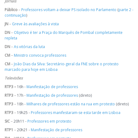
Jornais
Público
–
Professores voltam a deixar PS isolado no Parlamento
(
parte 2 -
continuação
)
JN
–
Greve às avaliações à vista
DN
–
Objetivo é ter a Praça do Marquês de Pombal completamente
repleta
DN
–
As vitórias da luta
CM
–
Ministro convoca professores
CM
–
João Dias da Silva: Secretário-geral da FNE sobre o protesto
marcado para hoje em Lisboa
Televisões
RTP3 –
16h -
Manifestação de professores
RTP3
–
17h -
Manifestação de professores
(direto)
RTP3
–
18h -
Milhares de professores estão na rua em protesto
(direto)
RTP3
–
19h25 -
Professores manifestaram-se esta tarde em Lisboa
SIC
–
20h11 -
Professores em protesto
RTP1
–
20h21 -
Manifestação de professores