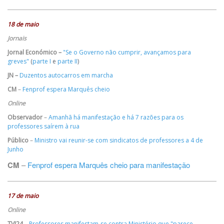
18 de maio
Jornais
Jornal Económico –
"Se o Governo não cumprir, avançamos para
greves"
(
parte I
e
parte II
)
JN –
Duzentos autocarros em marcha
CM
–
Fenprof espera Marquês cheio
Online
Observador
–
Amanhã há manifestação e há 7 razões para os
professores saírem à rua
Público
–
Ministro vai reunir-se com sindicatos de professores a 4 de
Junho
CM
–
Fenprof espera Marquês cheio para manifestação
17 de maio
Online
TVI24
–
Professores manifestam-se contra Ministério que "parece