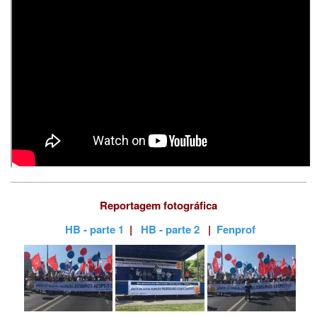
Reportagem fotográfica
HB - parte 1
|
HB - parte 2
|
Fenprof