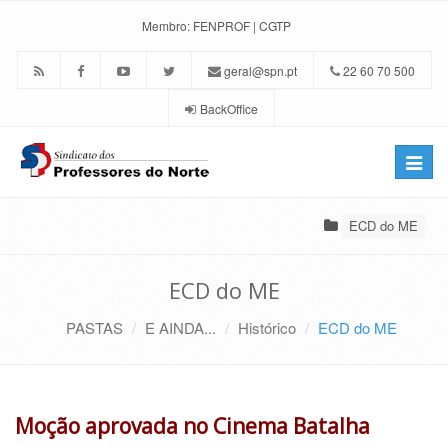
Membro:
FENPROF
|
CGTP
geral@spn.pt
22 60 70 500
BackOffice
Toggle
naviga
ECD do ME
ECD do ME
PASTAS
E AINDA...
Histórico
ECD do ME
Moção aprovada no Cinema Batalha