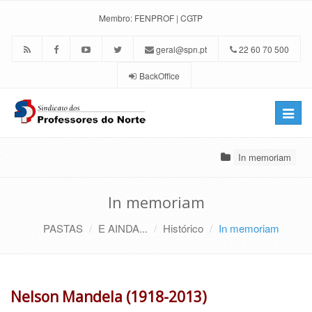
Membro:
FENPROF
|
CGTP
geral@spn.pt
22 60 70 500
BackOffice
Toggle
naviga
In memoriam
In memoriam
PASTAS
E AINDA...
Histórico
In memoriam
Nelson Mandela (1918-2013)