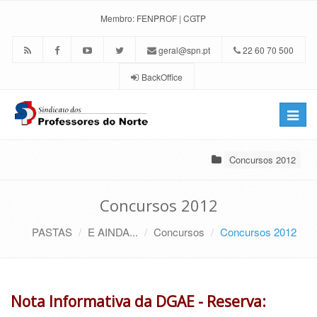
Membro:
FENPROF
|
CGTP
geral@spn.pt
22 60 70 500
BackOffice
Toggle
naviga
Concursos 2012
Concursos 2012
PASTAS
E AINDA...
Concursos
Concursos 2012
Nota Informativa da DGAE - Reserva: