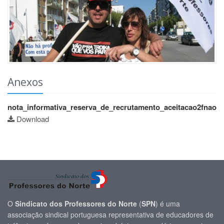
Anexos
nota_informativa_reserva_de_recrutamento_aceitacao2fnao_a
Download
O
Sindicato dos Professores do Norte
(
SPN
) é uma
associação sindical portuguesa representativa de educadores de