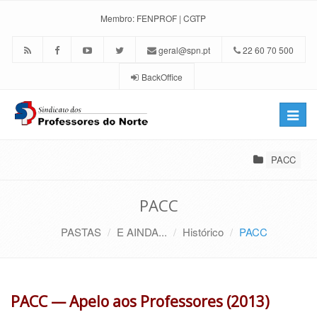
Membro:
FENPROF
|
CGTP
geral@spn.pt
22 60 70 500
BackOffice
Toggle
naviga
PACC
PACC
PASTAS
E AINDA...
Histórico
PACC
PACC — Apelo aos Professores (2013)