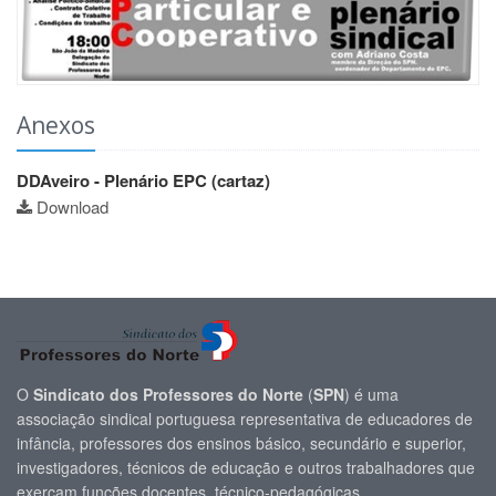
Anexos
DDAveiro - Plenário EPC (cartaz)
Download
O
Sindicato dos Professores do Norte
(
SPN
) é uma
associação sindical portuguesa representativa de educadores de
infância, professores dos ensinos básico, secundário e superior,
investigadores, técnicos de educação e outros trabalhadores que
exerçam funções docentes, técnico-pedagógicas.