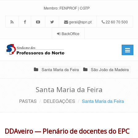
Membro:
FENPROF
|
CGTP
geral@spn.pt
22 60 70 500
BackOffice
Toggle
naviga
Santa Maria da Feira
São João da Madeira
Santa Maria da Feira
PASTAS
DELEGAÇÕES
Santa Maria da Feira
DDAveiro — Plenário de docentes do EPC