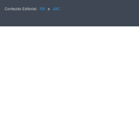
Conteúdo Editorial:
RR
e
JMC