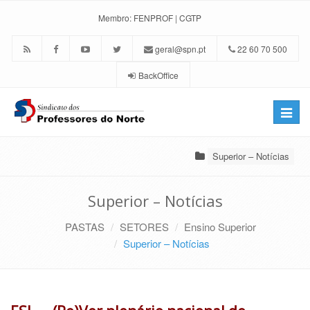
Membro:
FENPROF
|
CGTP
geral@spn.pt
22 60 70 500
BackOffice
Toggle
naviga
Superior – Notícias
Superior – Notícias
PASTAS
SETORES
Ensino Superior
Superior – Notícias