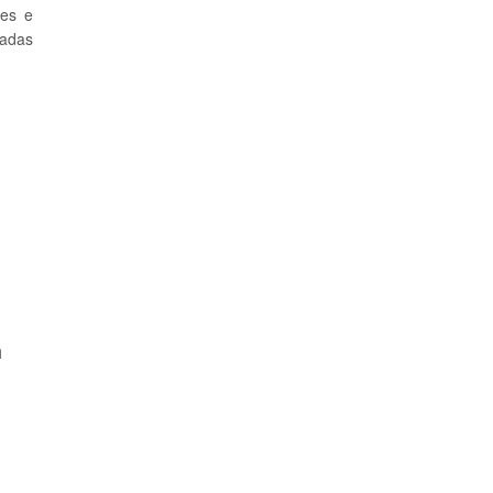
ses e
tadas
m