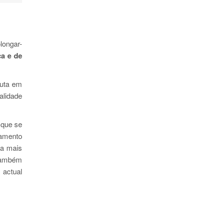
longar-
ca e de
luta em
alidade
 que se
namento
da mais
 também
 actual