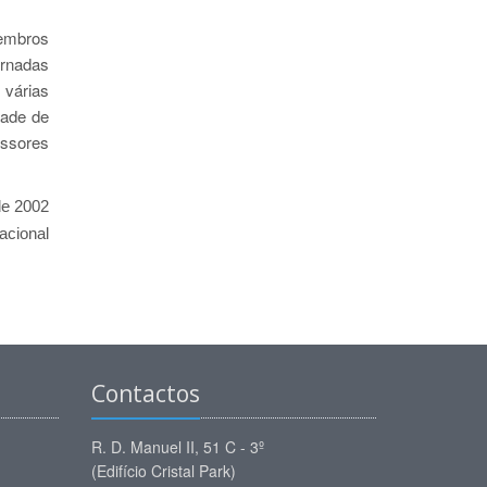
membros
rnadas
 várias
dade de
essores
de 2002
acional
Contactos
R. D. Manuel II, 51 C - 3º
(Edifício Cristal Park)