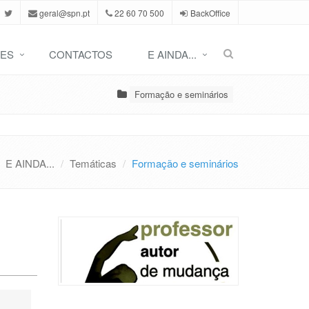
geral@spn.pt
22 60 70 500
BackOffice
ES
CONTACTOS
E AINDA...
Formação e seminários
E AINDA...
Temáticas
Formação e seminários