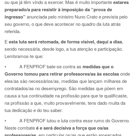
ou que já têm vindo a exercer. Mas é muito importante
estares
preparado/a para resistir à imposição da “prova de
ingresso”
anunciada pelo ministro Nuno Crato e prevista pelo
seu governo, o que deve acontecer no quadro da luta atrás
referida.
E
esta luta será retomada, de forma visível, daqui a dias
,
sendo necessária, desde logo, a tua atenção e participação.
Lembramos-te que:
• A FENPROF bate-se contra as
medidas que o
Governo tomou para retirar professores/as às escolas
onde
eles/as são necessários/as, medidas que lançam milhares de
contratados/as no desemprego. São medidas que põem em
causa a tua continuidade na profissão para que te qualificaste,
na profissão a que, muito provavelmente, tens dado muita da
tua dedicação e do teu saber.
• A FENPROF lutou e luta contra esse rumo do Governo.
Neste combate
é e será decisiva a força que os/as
professores/as
, em particular os/as que estão ameaçados