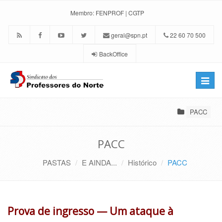
Membro:
FENPROF
|
CGTP
geral@spn.pt
22 60 70 500
BackOffice
Toggle
naviga
PACC
PACC
PASTAS
E AINDA...
Histórico
PACC
Prova de ingresso — Um ataque à