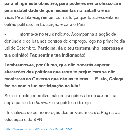
para atingir este objectivo, para poderes ser professor/a e
pela estabilidade de que necessitas no trabalho e na
vida.
Pela luta exigiremos, com a força que tu acrescentares,
outras políticas na Educação e para o País!
• Informa-te no teu sindicato. Acompanha a acção de
denúncia e de luta nos centros de emprego, logo no primeiro dia
útil de Setembro.
Participa, dá o teu testemunho, expressa a
tua opinião! Faz sentir a tua indignação!
Lembramos-te, por último, que não poderás esperar
alterações das políticas que tanto te prejudicam se não
mostrares ao Governo que não as toleras!… E isto, Colega,
faz-se com a tua participação na luta!
Se, por qualquer motivo, não conseguires abrir o
link
acima,
copia para o teu
browser
o seguinte endereço:
- Iniciativas de comemoração dos aniversários d’a Página da
educação e do SPN
http://www.spn.pt/?aba=27&cat=191