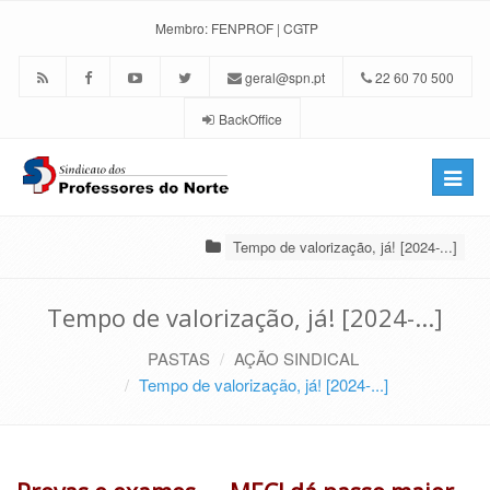
Membro:
FENPROF
|
CGTP
geral@spn.pt
22 60 70 500
BackOffice
Toggle
naviga
Tempo de valorização, já! [2024-...]
Tempo de valorização, já! [2024-...]
PASTAS
AÇÃO SINDICAL
Tempo de valorização, já! [2024-...]