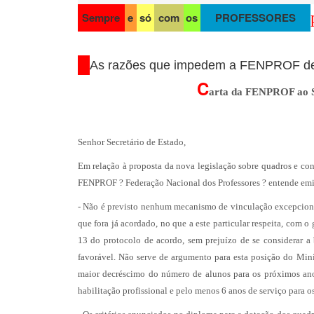
Sempre
e
só
com
os
PROFESSORES
As razões que impedem a FENPROF de 
C
arta da FENPROF ao S
Senhor Secretário de Estado,
Em relação à proposta da nova legislação sobre quadros e conc
FENPROF ? Federação Nacional dos Professores ? entende emiti
- Não é previsto nenhum mecanismo de vinculação excepcional 
que fora já acordado, no que a este particular respeita, com 
13 do protocolo de acordo, sem prejuízo de se considerar a
favorável. Não serve de argumento para esta posição do Min
maior decréscimo do número de alunos para os próximos ano
habilitação profissional e pelo menos 6 anos de serviço para o