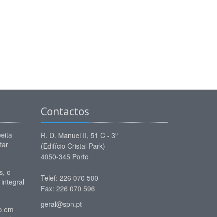
Contactos
eita
R. D. Manuel II, 51 C - 3º
tar
(Edifício Cristal Park)
4050-345 Porto
, o
Telef: 226 070 500
 integral
Fax: 226 070 596
geral@spn.pt
io em