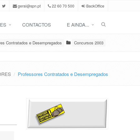
geral@spn.pt
22 60 70 500
BackOffice
ES
CONTACTOS
E AINDA...
res Contratados e Desempregados
Concursos 2003
ORES
Professores Contratados e Desempregados