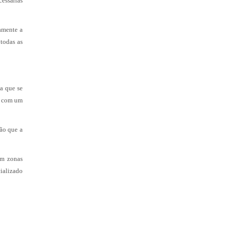
cessárias
vamente a
 todas as
a que se
a com um
ão que a
em zonas
cializado