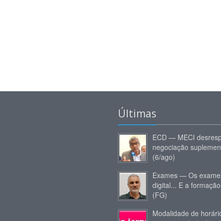
Últimas
ECD — MECI desresp
negociação suplemen
(6/ago)
Exames — Os exames
digital... E a formação
(FG)
Modalidade de horár