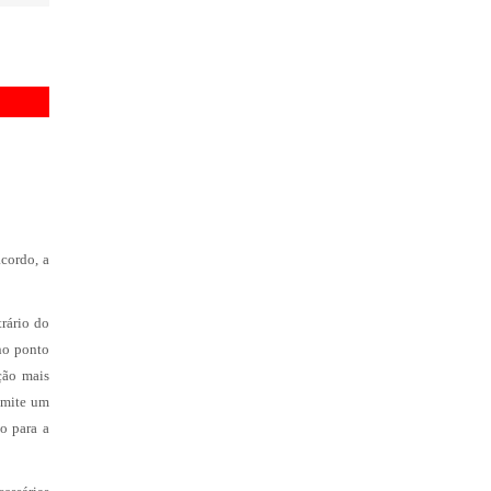
acordo, a
trário do
 no ponto
ção mais
dmite um
o para a