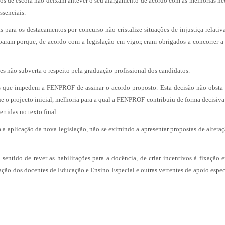
ros de escola não deixam antever o seu alargamento de acordo com as melhorias ne
ssenciais.
s para os destacamentos por concurso não cristalize situações de injustiça relati
uparam porque, de acordo com a legislação em vigor, eram obrigados a concorrer a
s não subverta o respeito pela graduação profissional dos candidatos.
ões que impedem a FENPROF de assinar o acordo proposto. Esta decisão não obsta 
e o projecto inicial, melhoria para a qual a FENPROF contribuiu de forma decisiv
rtidas no texto final.
 aplicação da nova legislação, não se eximindo a apresentar propostas de alteraç
sentido de rever as habilitações para a docência, de criar incentivos à fixação 
cação dos docentes de Educação e Ensino Especial e outras vertentes de apoio espe