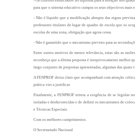
- Os critérios enunciados no diploma para a dotação dos quad
para que o sistema educativo cumpra os seus objectivos mais e
- Não é líquido que a modificação abrupta das regras prevista
professores titulares de lugar de quadro de escola que os oc
escolas de uma zona, obrigação que agora cessa.
- Não é garantido que o mecanismo previsto para as reconduçõe
Entre outros motivos de menor relevância, estas são as raz
reconheça que a última proposta é inequivocamente melhor qu
largo conjunto de propostas apresentadas, algumas das quais ve
A FENPROF deixa claro que acompanhará com atenção crítica a
prática vier a justificar.
Finalmente, a FENPROF reitera a exigência de se legislar no 
isoladas e desfavorecidas e de definir os mecanismos de colo
e Técnicas Especiais.
Com os melhores cumprimentos.
O Secretariado Nacional