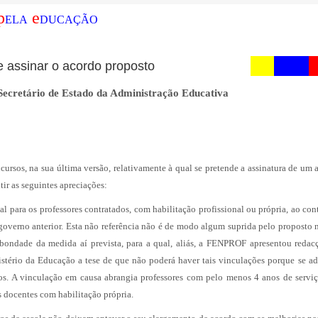
p
e
ELA
DUCAÇÃO
assinar o acordo proposto
ecretário de Estado da Administração Educativa
ursos, na sua última versão, relativamente à qual se pretende a assinatura de um 
r as seguintes apreciações:
para os professores contratados, com habilitação profissional ou própria, ao con
o governo anterior. Esta não referência não é de modo algum suprida pelo proposto
 bondade da medida aí prevista, para a qual, aliás, a FENPROF apresentou redac
istério da Educação a tese de que não poderá haver tais vinculações porque se a
s. A vinculação em causa abrangia professores com pelo menos 4 anos de serviç
s docentes com habilitação própria.