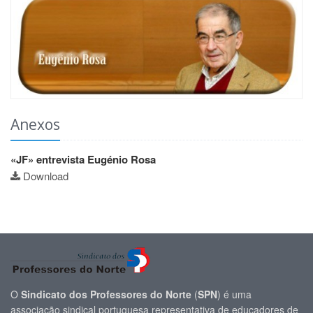
Anexos
«JF» entrevista Eugénio Rosa
Download
O
Sindicato dos Professores do Norte
(
SPN
) é uma
associação sindical portuguesa representativa de educadores de