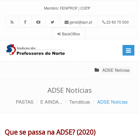
Membro:
FENPROF
|
CGTP
geral@spn.pt
22 60 70 500
BackOffice
Toggle
naviga
ADSE Notícias
ADSE Notícias
PASTAS
E AINDA...
Temáticas
ADSE Notícias
Que se passa na ADSE? (2020)