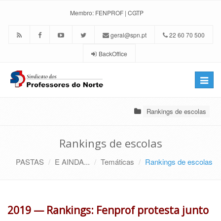
Membro:
FENPROF
|
CGTP
geral@spn.pt
22 60 70 500
BackOffice
Toggle
naviga
Rankings de escolas
Rankings de escolas
PASTAS
E AINDA...
Temáticas
Rankings de escolas
2019 — Rankings: Fenprof protesta junto