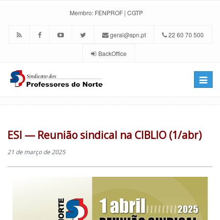
Membro:
FENPROF
|
CGTP
geral@spn.pt
22 60 70 500
BackOffice
Toggle
naviga
ESI — Reunião sindical na CIBLIO (1/abr)
21 de março de 2025