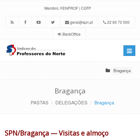
Membro:
FENPROF
|
CGTP
geral@spn.pt
22 60 70 500
BackOffice
Toggle
naviga
Bragança
Bragança
PASTAS
DELEGAÇÕES
Bragança
SPN/Bragança — Visitas e almoço