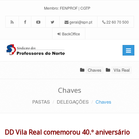
Membro:
FENPROF
|
CGTP
geral@spn.pt
22 60 70 500
BackOffice
Toggle
naviga
Chaves
Vila Real
Chaves
PASTAS
DELEGAÇÕES
Chaves
DD Vila Real comemorou 40.º aniversário