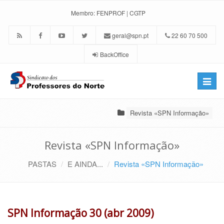
Membro:
FENPROF
|
CGTP
geral@spn.pt
22 60 70 500
BackOffice
Toggle
naviga
Revista «SPN Informação»
Revista «SPN Informação»
PASTAS
E AINDA...
Revista «SPN Informação»
SPN Informação 30 (abr 2009)