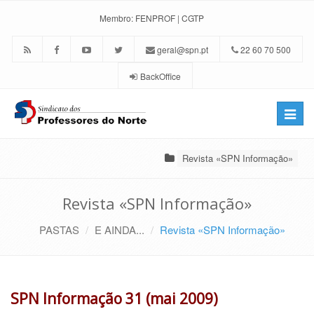
Membro:
FENPROF
|
CGTP
geral@spn.pt
22 60 70 500
BackOffice
Toggle
naviga
Revista «SPN Informação»
Revista «SPN Informação»
PASTAS
E AINDA...
Revista «SPN Informação»
SPN Informação 31 (mai 2009)