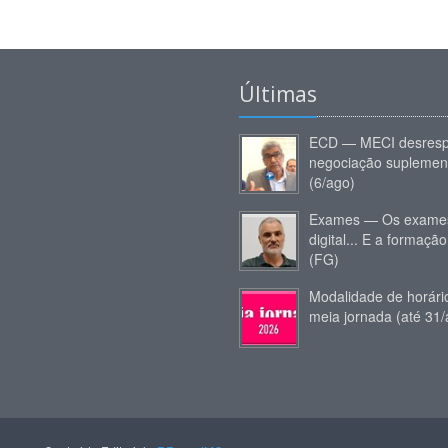
Últimas
ECD — MECI desresp
negociação suplemen
(6/ago)
Exames — Os exames
digital... E a formação
(FG)
Modalidade de horár
meia jornada (até 31/