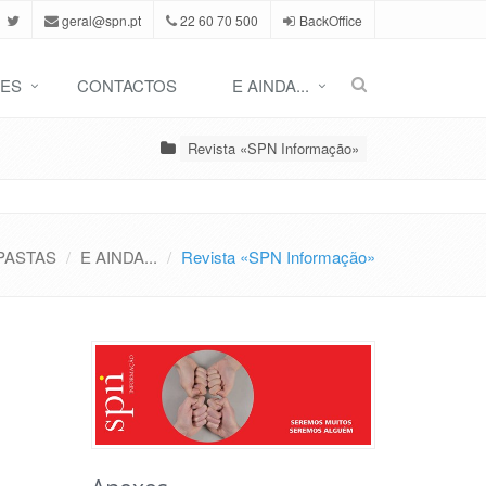
geral@spn.pt
22 60 70 500
BackOffice
ES
CONTACTOS
E AINDA...
Revista «SPN Informação»
PASTAS
E AINDA...
Revista «SPN Informação»