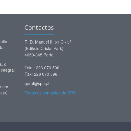
Contactos
eita
R. D. Manuel II, 51 C - 3º
tar
(Edifício Cristal Park)
4050-345 Porto
, o
Telef: 226 070 500
 integral
Fax: 226 070 596
geral@spn.pt
io em
ago)
Todos os contactos do SPN