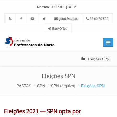
Membro:
FENPROF
|
CGTP
geral@spn.pt
22 60 70 500
BackOffice
Toggle
naviga
Eleições SPN
Eleições SPN
PASTAS
SPN
SPN (arquivo)
Eleições SPN
Eleições 2021 — SPN opta por