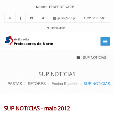
Membro:
FENPROF
|
CGTP
geral@spn.pt
22 60 70 500
BackOffice
Toggle
naviga
SUP NOTíCIAS
SUP NOTíCIAS
PASTAS
SETORES
Ensino Superior
SUP NOTíCIAS
SUP NOTíCIAS - maio 2012