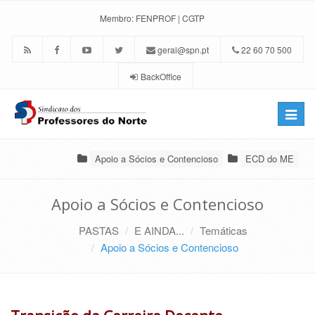
Membro:
FENPROF
|
CGTP
geral@spn.pt
22 60 70 500
BackOffice
Toggle
naviga
Apoio a Sócios e Contencioso
ECD do ME
Apoio a Sócios e Contencioso
PASTAS
E AINDA...
Temáticas
Apoio a Sócios e Contencioso