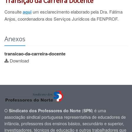
Transição da Carreira Docente
Consulte
aqui
um esclarecimento elaborado pela Dra. Fátima
Anjos, coordenadora dos Serviços Jurídicos da FENPROF.
Anexos
transicao-da-carreira-docente
Download
O
Sindicato dos Professores do Norte
(
SPN
) é uma
associação sindical portuguesa representativa de educadores de
infância, professores dos ensinos básico, secundário e superior,
investigadores, técnicos de educação e outros trabalhadores que