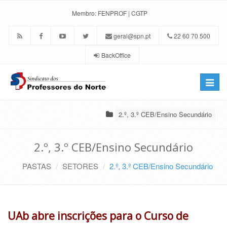
Membro:
FENPROF
|
CGTP
geral@spn.pt
22 60 70 500
BackOffice
Toggle
naviga
2.º, 3.º CEB/Ensino Secundário
2.º, 3.º CEB/Ensino Secundário
PASTAS
SETORES
2.º, 3.º CEB/Ensino Secundário
UAb abre inscrições para o Curso de