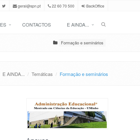
geral@spn.pt
22 60 70 500
BackOffice
ES
CONTACTOS
E AINDA...
Formação e seminários
E AINDA...
Temáticas
Formação e seminários