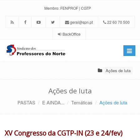
Membro:
FENPROF
|
CGTP
geral@spn.pt
22 60 70 500
BackOffice
Toggle
naviga
Ações de luta
Ações de luta
PASTAS
E AINDA...
Temáticas
Ações de luta
XV Congresso da CGTP-IN (23 e 24/fev)