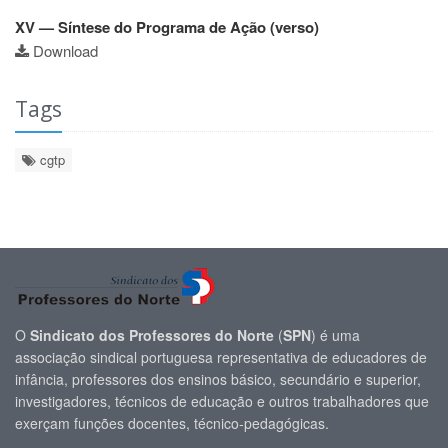
XV — Síntese do Programa de Ação (verso)
Download
Tags
cgtp
O
Sindicato dos Professores do Norte
(
SPN
) é uma
associação sindical portuguesa representativa de educadores de
infância, professores dos ensinos básico, secundário e superior,
investigadores, técnicos de educação e outros trabalhadores que
exerçam funções docentes, técnico-pedagógicas.