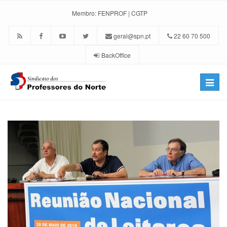
Membro:
FENPROF
|
CGTP
geral@spn.pt
22 60 70 500
BackOffice
Toggle
naviga