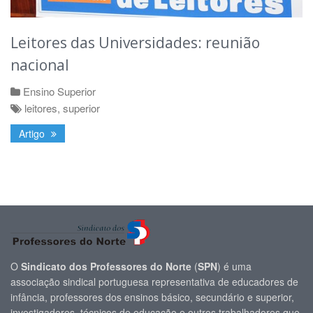
Leitores das Universidades: reunião
nacional
Ensino Superior
leitores
,
superior
Artigo
O
Sindicato dos Professores do Norte
(
SPN
) é uma
associação sindical portuguesa representativa de educadores de
infância, professores dos ensinos básico, secundário e superior,
investigadores, técnicos de educação e outros trabalhadores que