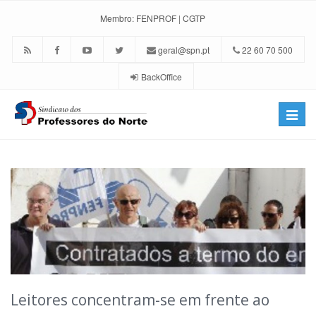
Membro:
FENPROF
|
CGTP
geral@spn.pt
22 60 70 500
BackOffice
Toggle
naviga
Leitores concentram-se em frente ao