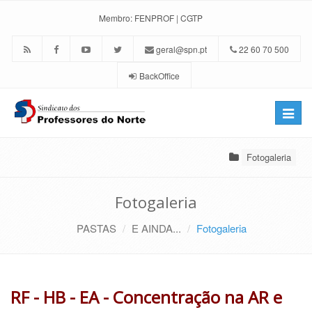
Membro:
FENPROF
|
CGTP
geral@spn.pt
22 60 70 500
BackOffice
Toggle
naviga
Fotogaleria
Fotogaleria
PASTAS
E AINDA...
Fotogaleria
RF - HB - EA - Concentração na AR e