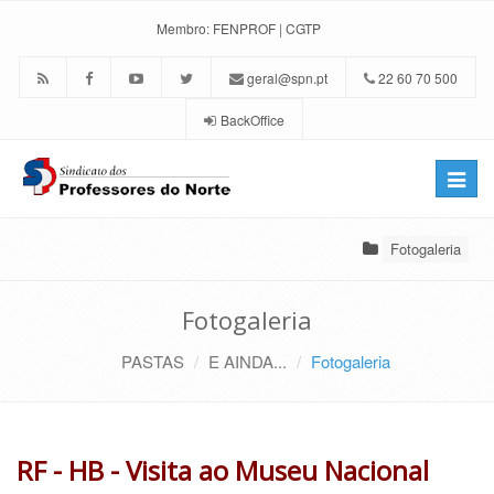
Membro:
FENPROF
|
CGTP
geral@spn.pt
22 60 70 500
BackOffice
Toggle
naviga
Fotogaleria
Fotogaleria
PASTAS
E AINDA...
Fotogaleria
RF - HB - Visita ao Museu Nacional