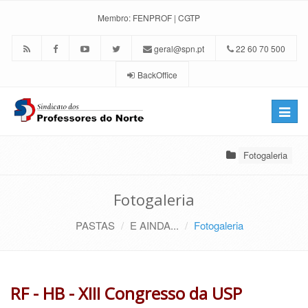
Membro:
FENPROF
|
CGTP
geral@spn.pt
22 60 70 500
BackOffice
Toggle
naviga
Fotogaleria
Fotogaleria
PASTAS
E AINDA...
Fotogaleria
RF - HB - XIII Congresso da USP