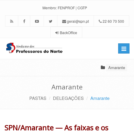
Membro:
FENPROF
|
CGTP
geral@spn.pt
22 60 70 500
BackOffice
Toggle
naviga
Amarante
Amarante
PASTAS
DELEGAÇÕES
Amarante
SPN/Amarante — As faixas e os