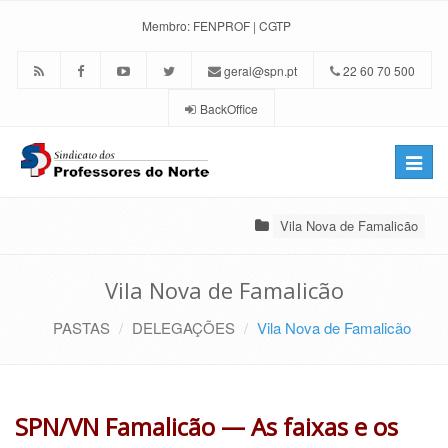
Membro:
FENPROF
|
CGTP
geral@spn.pt
22 60 70 500
BackOffice
Toggle
naviga
Vila Nova de Famalicão
Vila Nova de Famalicão
PASTAS
DELEGAÇÕES
Vila Nova de Famalicão
SPN/VN Famalicão — As faixas e os