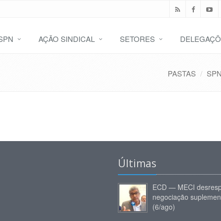
SPN
AÇÃO SINDICAL
SETORES
DELEGAÇÕ
PASTAS
SP
Últimas
ECD — MECI desresp
negociação suplemen
(6/ago)