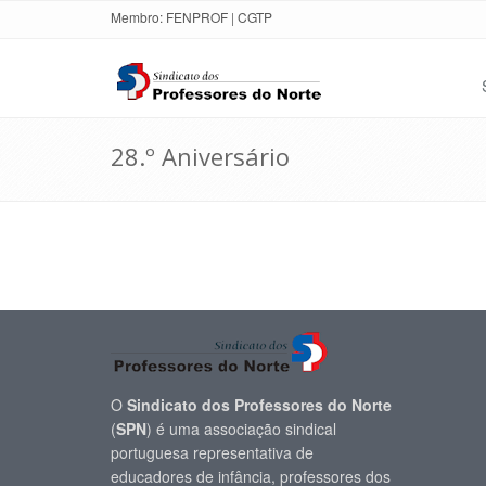
Membro:
FENPROF
|
CGTP
28.º Aniversário
O
Sindicato dos Professores do Norte
(
SPN
) é uma associação sindical
portuguesa representativa de
educadores de infância, professores dos