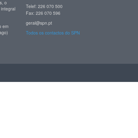
, o
Telef: 226 070 500
 integral
Fax: 226 070 596
geral@spn.pt
io em
ago)
Todos os contactos do SPN