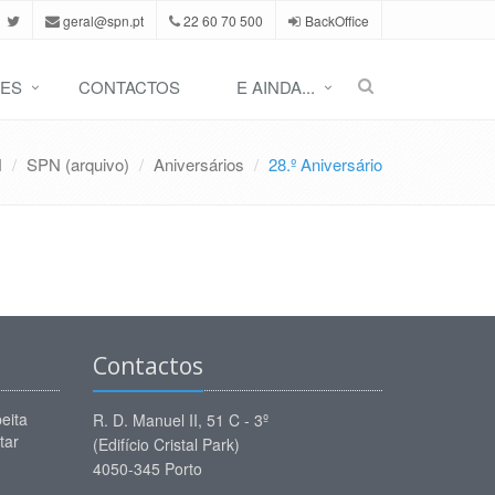
geral@spn.pt
22 60 70 500
BackOffice
ES
CONTACTOS
E AINDA...
N
SPN (arquivo)
Aniversários
28.º Aniversário
Contactos
eita
R. D. Manuel II, 51 C - 3º
tar
(Edifício Cristal Park)
4050-345 Porto