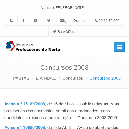
Membro:
FENPROF
|
CGTP
geral@spn.pt
22 60 70 500
BackOffice
Toggle
naviga
Concursos 2008
PASTAS
E AINDA...
Concursos
Concursos 2008
Aviso n.º 15189/2008
, de 16 de Maio — publicitadas as listas
provisórias dos candidatos admitidos e ordenados e dos
candidatos excluídos à contratação — Concurso 2008-2009.
Aviso n.º 10680/2008
, de 7 de Abril — Aviso de abertura dos