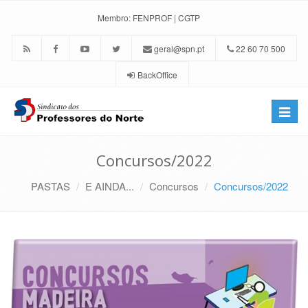
Membro:
FENPROF
|
CGTP
geral@spn.pt
22 60 70 500
BackOffice
Toggle
naviga
Concursos/2022
PASTAS
E AINDA...
Concursos
Concursos/2022