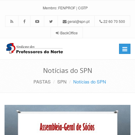
Membro:
FENPROF
|
CGTP
geral@spn.pt
22 60 70 500
BackOffice
Toggle
naviga
Notícias do SPN
PASTAS
SPN
Notícias do SPN