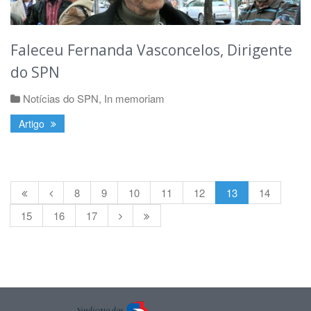
Faleceu Fernanda Vasconcelos, Dirigente
do SPN
Notícias do SPN
,
In memoriam
Artigo
8
9
10
11
12
13
14
15
16
17