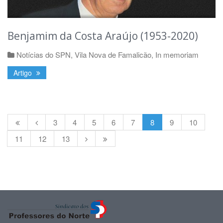
Benjamim da Costa Araújo (1953-2020)
Notícias do SPN
,
Vila Nova de Famalicão
,
In memoriam
Artigo
3
4
5
6
7
8
9
10
11
12
13