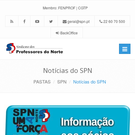
Membro:
FENPROF
|
CGTP
geral@spn.pt
22 60 70 500
BackOffice
Toggle
naviga
Notícias do SPN
PASTAS
SPN
Notícias do SPN