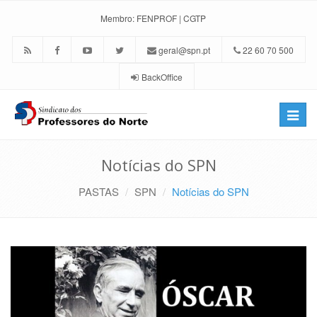
Membro:
FENPROF
|
CGTP
geral@spn.pt
22 60 70 500
BackOffice
Toggle
naviga
Notícias do SPN
PASTAS
SPN
Notícias do SPN