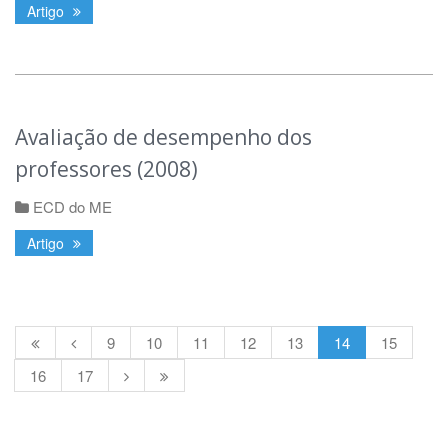
Artigo
Avaliação de desempenho dos
professores (2008)
ECD do ME
Artigo
9
10
11
12
13
14
15
16
17