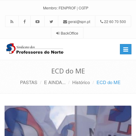
Membro:
FENPROF
|
CGTP
geral@spn.pt
22 60 70 500
BackOffice
Toggle
naviga
ECD do ME
PASTAS
E AINDA...
Histórico
ECD do ME