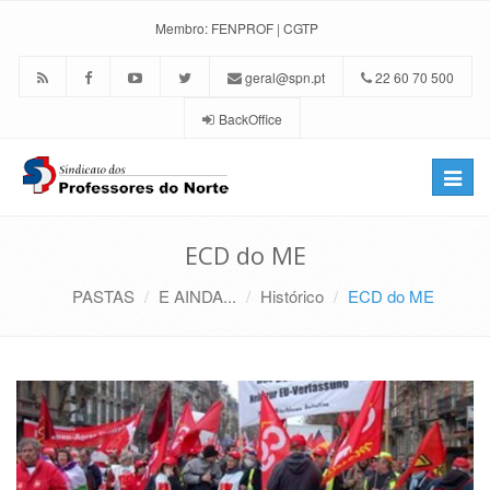
Membro:
FENPROF
|
CGTP
geral@spn.pt
22 60 70 500
BackOffice
Toggle
naviga
ECD do ME
PASTAS
E AINDA...
Histórico
ECD do ME