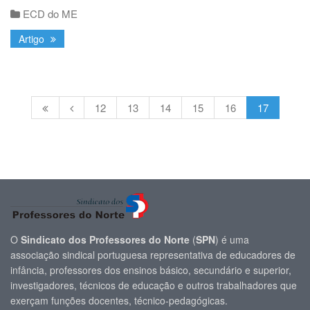
ECD do ME
Artigo
12
13
14
15
16
17
O
Sindicato dos Professores do Norte
(
SPN
) é uma
associação sindical portuguesa representativa de educadores de
infância, professores dos ensinos básico, secundário e superior,
investigadores, técnicos de educação e outros trabalhadores que
exerçam funções docentes, técnico-pedagógicas.