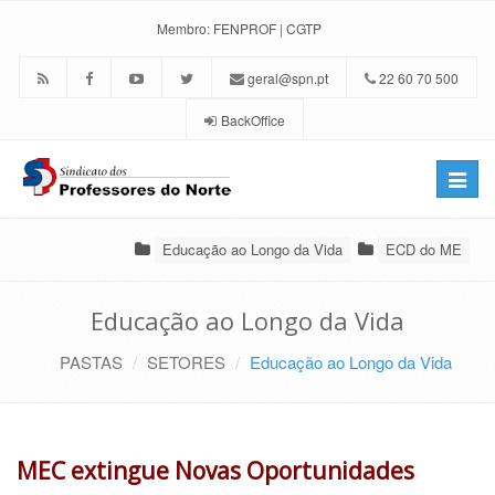
Membro:
FENPROF
|
CGTP
geral@spn.pt
22 60 70 500
BackOffice
Toggle
naviga
Educação ao Longo da Vida
ECD do ME
Educação ao Longo da Vida
PASTAS
SETORES
Educação ao Longo da Vida
MEC extingue Novas Oportunidades