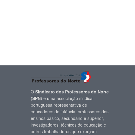
O
Sindicato dos Professores do Norte
(
SPN
) é uma associação sindical
portuguesa representativa de
educadores de infância, professores dos
ensinos básico, secundário e superior,
investigadores, técnicos de educação e
outros trabalhadores que exerçam