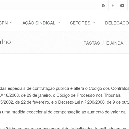
SPN
AÇÃO SINDICAL
SETORES
DELEGAÇÕ
alho
PASTAS
E AINDA...
as especiais de contratação pública e altera o Código dos Contrato
.º 18/2008
, de 29 de janeiro, o Código de Processo nos Tribunais
 15/2002
, de 22 de fevereiro, e o
Decreto-Lei n.º 200/2008
, de 9 de out
ia uma medida excecional de compensação ao aumento do valor da
 as 35 horas como período normal de trabalho dos trabalhadores em