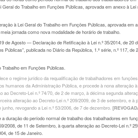
ei Geral do Trabalho em Funções Públicas, aprovada em anexo à
Lei 
teração à Lei Geral do Trabalho em Funções Públicas, aprovada em 
a meia jornada como nova modalidade de horário de trabalho.
 19 de Agosto — Declaração de Retificação à
Lei n.º 35/2014
, de 20 
 Públicas”, publicada no Diário da República, 1.ª série, n.º 117, de 
o Trabalho em Funções Públicas.
ce o regime jurídico da requalificação de trabalhadores em funções
sos humanos da Administração Pública, e procede à nona alteração 
ção ao
Decreto-Lei n.º 74/70
, de 2 de março, à décima segunda altera
terceira alteração ao
Decreto-Lei n.º 209/2009
, de 3 de setembro, e à 
e junho, revogando a
Lei n.º 53/2006
, de 7 de dezembro.
[REVOGAD
 a duração do período normal de trabalho dos trabalhadores em fun
 59/2008
, de 11 de Setembro, à quarta alteração ao
Decreto-Lei n.º 25
2004
, de 15 de Janeiro.