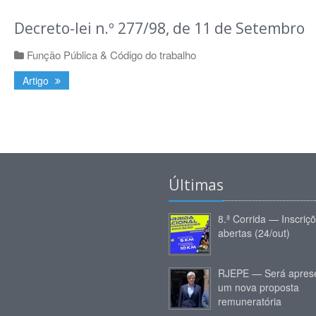
Decreto-lei n.º 277/98, de 11 de Setembro
Função Pública & Código do trabalho
Artigo
Últimas
8.ª Corrida — Inscriç
abertas (24/out)
RJEPE — Será apres
um nova proposta
remuneratória