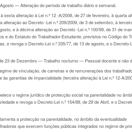
 Agosto — Alteração do período de trabalho diário e semanal.
à sexta alteração à Lei n.º 12 -A/2008, de 27 de fevereiro, à quarta a
a alteração ao Decreto -Lei n.º 209/2009, de 3 de setembro, à terceir
agosto, e à décima alteração ao Decreto -Lei n.º 100/99, de 31 de mar
os e do Estatuto do Trabalhador-Estudante, previstos no Código do T
, e revoga o Decreto-Lei n.º 335/77, de 13 de agosto, e o Decreto-L
 de 23 de Dezembro — Trabalho nocturno — Pessoal docente e não d
regime de vinculação, de carreiras e de remunerações dos trabalhad
 às garantias de imparcialidade (terceira alteração à Lei n.º 12-A/20
elece o regime jurídico de protecção social na parentalidade no âmbi
ariedade e revoga o
Decreto-Lei n.º 154/88
, de 29 de Abril, e o
Decreto
ulamenta a protecção na parentalidade, no âmbito da eventualidade
alhadores que exercem funções públicas integrados no regime de pr