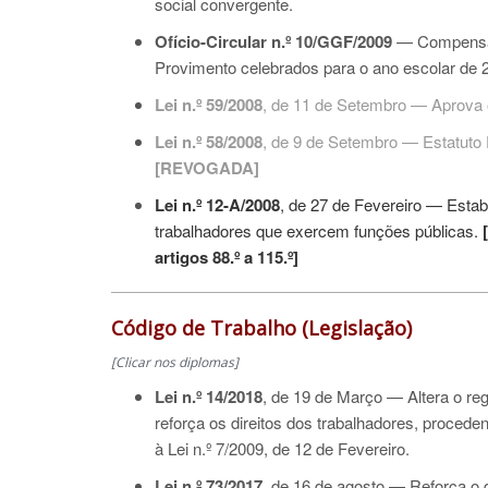
social convergente.
Ofício-Circular n.º 10/GGF/2009
— Compensaç
Provimento celebrados para o ano escolar de 
Lei n.º 59/2008
, de 11 de Setembro — Aprova 
Lei n.º 58/2008
, de 9 de Setembro — Estatuto
[
REVOGADA]
Lei n.º 12-A/2008
, de 27 de Fevereiro — Esta
trabalhadores que exercem funções públicas.
[
artigos 88.º a 115.º]
Código de Trabalho (Legislação)
[Clicar nos diplomas]
Lei n.º 14/2018
, de 19 de Março — Altera o re
reforça os direitos dos trabalhadores, proced
à
Lei n.º 7/2009
, de 12 de Fevereiro.
Lei n.º 73/2017
, de 16 de agosto — Reforça o 