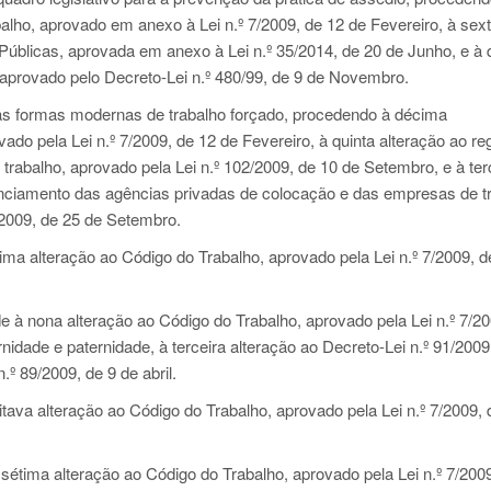
balho, aprovado em anexo à
Lei n.º 7/2009
, de 12 de Fevereiro, à sex
 Públicas, aprovada em anexo à
Lei n.º 35/2014
, de 20 de Junho, e à 
 aprovado pelo
Decreto-Lei n.º 480/99
, de 9 de Novembro.
s formas modernas de trabalho forçado, procedendo à décima
ovado pela
Lei n.º 7/2009
, de 12 de Fevereiro, à quinta alteração ao r
 trabalho, aprovado pela
Lei n.º 102/2009
, de 10 de Setembro, e à ter
icenciamento das agências privadas de colocação e das empresas de t
/2009
, de 25 de Setembro.
ma alteração ao Código do Trabalho, aprovado pela
Lei n.º 7/2009
, 
 à nona alteração ao Código do Trabalho, aprovado pela
Lei n.º 7/2
rnidade e paternidade, à terceira alteração ao
Decreto-Lei n.º 91/2009
n.º 89/2009
, de 9 de abril.
tava alteração ao Código do Trabalho, aprovado pela
Lei n.º 7/2009
,
sétima alteração ao Código do Trabalho, aprovado pela
Lei n.º 7/200