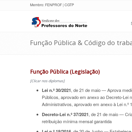
Membro:
FENPROF
|
CGTP
Função Pública & Código do trab
Função Pública (Legislação)
[Clicar nos diplomas]
Lei n.º 30/2021
, de 21 de maio — Aprova medid
Públicos, aprovado em anexo ao
Decreto-Lei n
Administrativos, aprovado em anexo à
Lei n.º
Decreto-Lei n.º 37/2021
, de 21 de maio — Cr
retribuição mínima mensal garantida
Lei n.º 18/2016
, de 20 de Junho — Estabelece