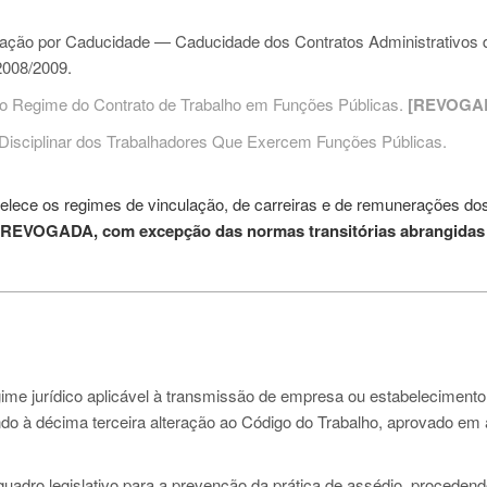
ão por Caducidade — Caducidade dos Contratos Administrativos 
2008/2009.
o Regime do Contrato de Trabalho em Funções Públicas.
[REVOGA
 Disciplinar dos Trabalhadores Que Exercem Funções Públicas.
belece os regimes de vinculação, de carreiras e de remunerações do
REVOGADA,
com excepção das normas transitórias abrangidas
gime jurídico aplicável à transmissão de empresa ou estabelecimento
endo à décima terceira alteração ao Código do Trabalho, aprovado em
quadro legislativo para a prevenção da prática de assédio, proceden