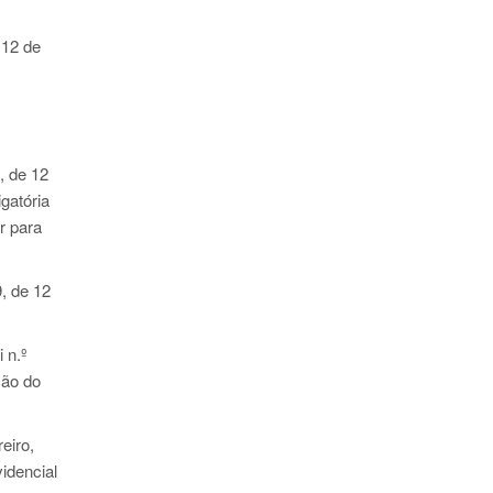
 12 de
, de 12
gatória
r para
9
, de 12
i n.º
ção do
eiro,
idencial