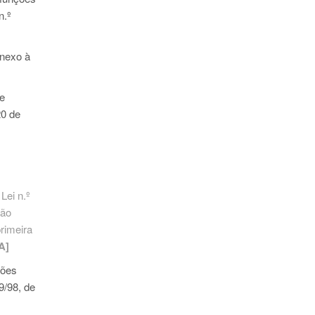
n.º
anexo à
de
20 de
à
Lei n.º
ção
primeira
A]
ções
9/98
, de