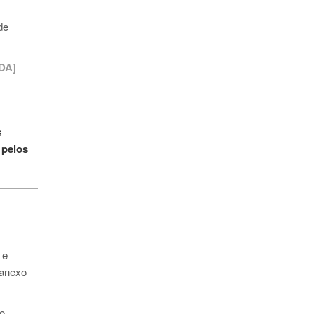
de
DA]
s
 pelos
 e
 anexo
do