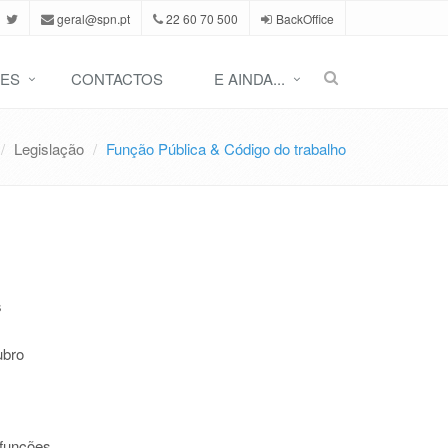
geral@spn.pt
22 60 70 500
BackOffice
ES
CONTACTOS
E AINDA...
Legislação
Função Pública & Código do trabalho
s
ubro
 funções