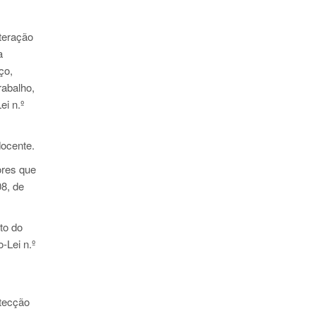
lteração
a
ço,
rabalho,
ei n.º
ocente.
ores que
08, de
to do
-Lei n.º
otecção