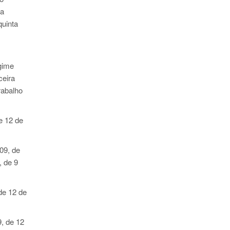
ta
quinta
egime
ceira
rabalho
de 12 de
009
, de
, de 9
 de 12 de
9
, de 12