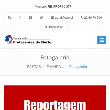
Membro:
FENPROF
|
CGTP
geral@spn.pt
22 60 70 500
BackOffice
Toggle
naviga
Fotogaleria
PASTAS
E AINDA...
Fotogaleria