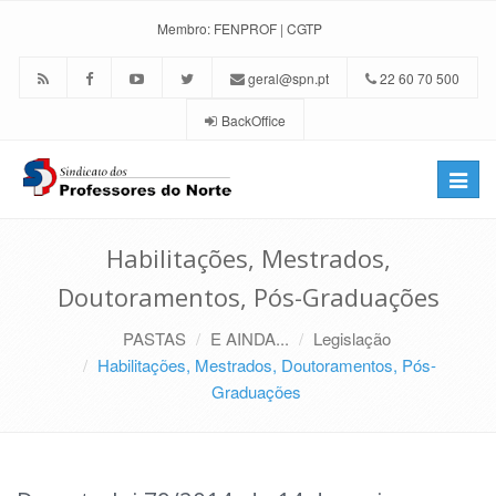
Membro:
FENPROF
|
CGTP
geral@spn.pt
22 60 70 500
BackOffice
Toggle
naviga
Habilitações, Mestrados,
Doutoramentos, Pós-Graduações
PASTAS
E AINDA...
Legislação
Habilitações, Mestrados, Doutoramentos, Pós-
Graduações