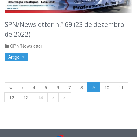
SPN/Newsletter n.º 69 (23 de dezembro
de 2022)
SPN/Newsletter
Artigo
4
5
6
7
8
9
10
11
12
13
14