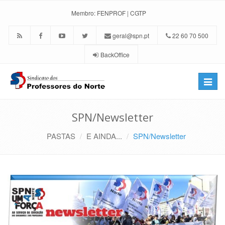
Membro:
FENPROF
|
CGTP
geral@spn.pt
22 60 70 500
BackOffice
Toggle
naviga
SPN/Newsletter
PASTAS
E AINDA...
SPN/Newsletter