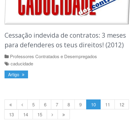
Cessação indevida de contratos: 3 meses
para defenderes os teus direitos! (2012)
Professores Contratados e Desempregados
caducidade
Artigo
5
6
7
8
9
10
11
12
13
14
15