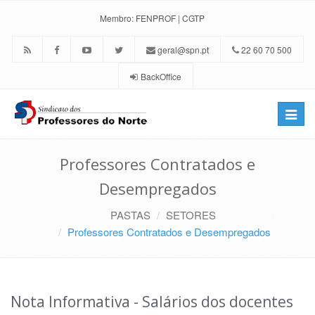
Membro:
FENPROF
|
CGTP
geral@spn.pt
22 60 70 500
BackOffice
Toggle
naviga
Professores Contratados e
Desempregados
PASTAS
SETORES
Professores Contratados e Desempregados
Nota Informativa - Salários dos docentes