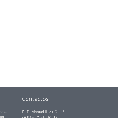
Contactos
eita
R. D. Manuel II, 51 C - 3º
tar
(Edifício Cristal Park)