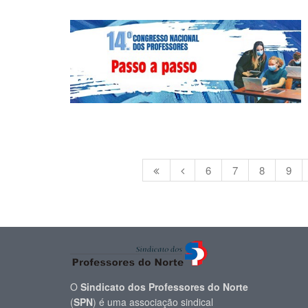
6
7
8
9
O
Sindicato dos Professores do Norte
(
SPN
) é uma associação sindical