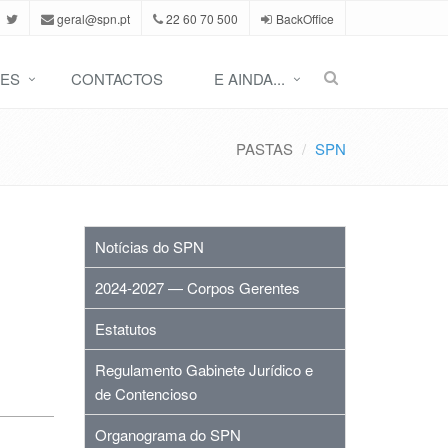
geral@spn.pt
22 60 70 500
BackOffice
ES
CONTACTOS
E AINDA...
PASTAS
SPN
Notícias do SPN
2024-2027 — Corpos Gerentes
Estatutos
Regulamento Gabinete Jurídico e
de Contencioso
Organograma do SPN