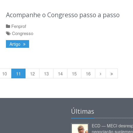
Acompanhe o Congresso passo a passo
Fenprof
Congresso
Artigo
10
11
12
13
14
15
16
Últimas
ECD — MECI desresp
negociação suplemen