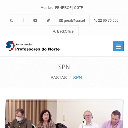
Membro:
FENPROF
|
CGTP
geral@spn.pt
22 60 70 500
BackOffice
Toggle
naviga
SPN
PASTAS
SPN