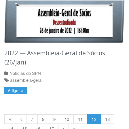
2022 — Assembleia-Geral de Sócios
(26/jan)
Notícias do SPN
assembleia-geral
Artigo
7
8
9
10
11
12
13
14
15
16
17