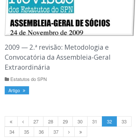
2009 — 2.ª revisão: Metodologia e
Convocatória da Assembleia-Geral
Extraordinária
Estatutos do SPN
Artigo
27
28
29
30
31
32
33
34
35
36
37