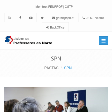
Membro:
FENPROF
|
CGTP
geral@spn.pt
22 60 70 500
BackOffice
Toggle
naviga
SPN
PASTAS
SPN