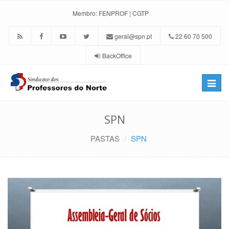
Membro:
FENPROF
|
CGTP
geral@spn.pt
22 60 70 500
BackOffice
Toggle
naviga
SPN
PASTAS
SPN